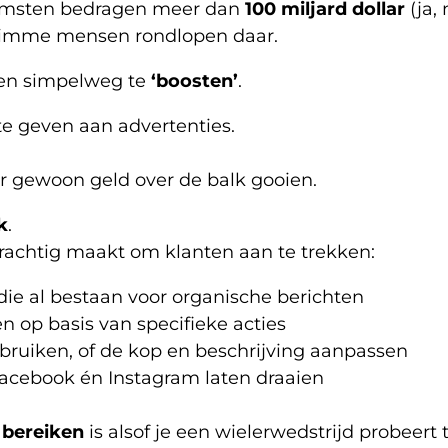
nkomsten bedragen meer dan
100 miljard dollar
(ja, 
 slimme mensen rondlopen daar.
ten simpelweg te
‘boosten’
.
e geven aan advertenties.
er gewoon geld over de balk gooien.
k
.
 krachtig maakt om klanten aan te trekken:
 die al bestaan voor organische berichten
en op basis van specifieke acties
bruiken, of de kop en beschrijving aanpassen
 Facebook én Instagram laten draaien
 bereiken
is alsof je een wielerwedstrijd probeert