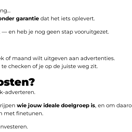
ing…
onder garantie
dat het iets oplevert.
t — en heb je nog geen stap vooruitgezet.
eek of maand wilt uitgeven aan advertenties.
e checken of je op de juiste weg zit.
osten?
ok-adverteren.
grijpen
wie jouw ideale doelgroep is
, en om daaro
n met finetunen.
investeren.