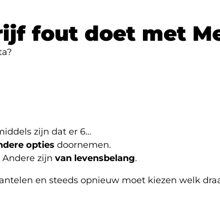
ijf fout doet met M
ta?
iddels zijn dat er 6…
andere opties
doornemen.
 Andere zijn
van levensbelang
.
mantelen en steeds opnieuw moet kiezen welk dra