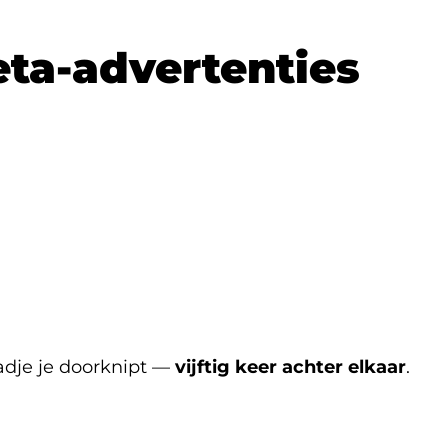
eta-advertenties
adje je doorknipt —
vijftig keer achter elkaar
.